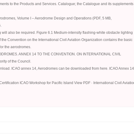
nts to the Products and Services. Catalogue; the Catalogue and its supplements
rodromes, Volume I – Aerodrome Design and Operations (PDF, 5 MB,
.
g will also be required. Figure 6.1 Medium-intensity flashing-white obstacle lighting
he Convention on the International Civil Aviation Organization contains the basic
or the aerodromes.
ROMES. ANNEX 14 TO THE CONVENTION. ON INTERNATIONAL CIVIL
rity of the Council.
wnload. ICAO annex 14, Aerodromes can be downloaded from here. ICAO Annex 14
ification ICAO Workshop for Pacific Island View PDF · International Civil Aviatio