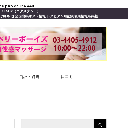
ons.php
on line
440
EXTACY（エクスタシー）
向け風俗 他 全国出張ホスト情報 レズビアン可能風俗店情報を掲載
九州・沖縄
口コミ