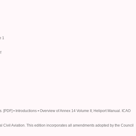
e 1
f
 [PDF] • Introductions • Overview of Annex 14 Volume II; Heliport Manual. ICAO
l Civil Aviation. This edition incorporates all amendments adopted by the Council