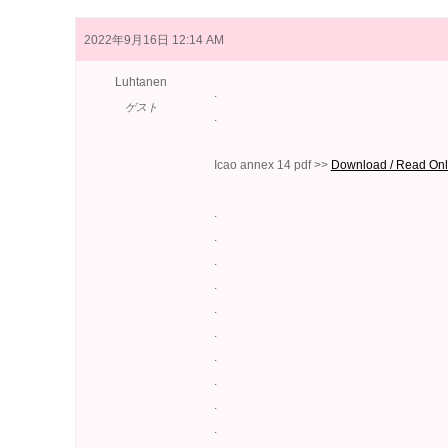
2022年9月16日 12:14 AM
Luhtanen
.
ゲスト
.
Icao annex 14 pdf >>
Download / Read Onl
.
.
.
.
.
.
.
.
.
.