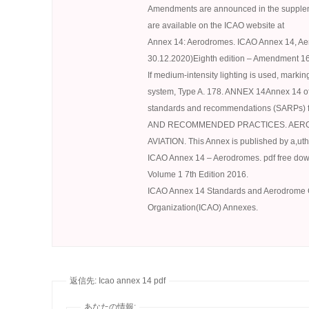
Amendments are announced in the suppleme
are available on the ICAO website at
Annex 14: Aerodromes. ICAO Annex 14, Ae
30.12.2020)Eighth edition – Amendment 16
If medium-intensity lighting is used, markin
system, Type A. 178. ANNEX 14Annex 14 of t
standards and recommendations (SARPs) f
AND RECOMMENDED PRACTICES. AEROD
AVIATION. This Annex is published by a,utho
ICAO Annex 14 – Aerodromes. pdf free do
Volume 1 7th Edition 2016.
ICAO Annex 14 Standards and Aerodrome Cert
Organization(ICAO) Annexes.
返信先: Icao annex 14 pdf
あなたの情報: