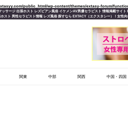
extasyy.com/public_html/wp-content/themes/extasy-forum/functi
ッサージ 出張ホスト レズビアン風俗 イケメンAV男優セラピスト 情報掲載サイト 
ホスト 男性セラピスト情報 レズ風俗 探すなら EXTACY（エクスタシー）！女性
関東
中部
関西
中国・四国