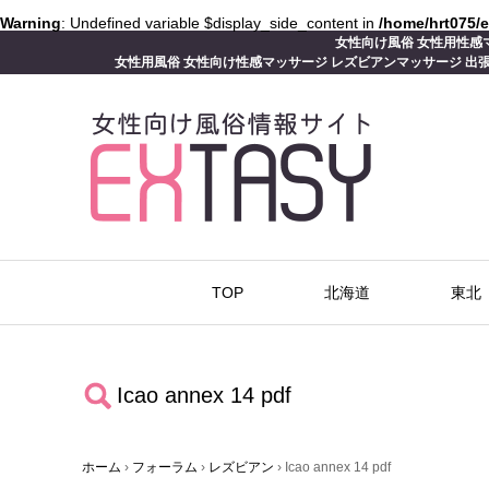
Warning
: Undefined variable $display_side_content in
/home/hrt075/
女性向け風俗 女性用性感マ
女性用風俗 女性向け性感マッサージ レズビアンマッサージ 出張
TOP
北海道
東北
Icao annex 14 pdf
ホーム
›
フォーラム
›
レズビアン
›
Icao annex 14 pdf