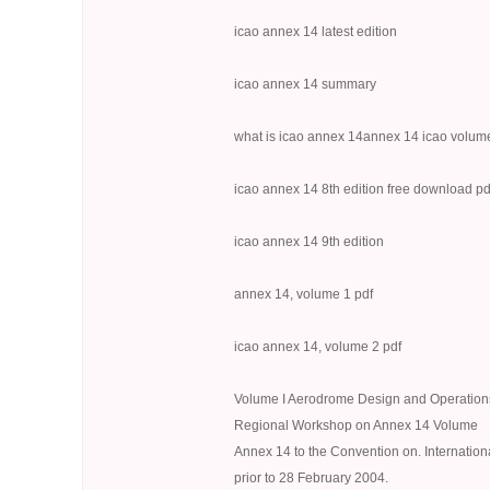
icao annex 14 latest edition
icao annex 14 summary
what is icao annex 14annex 14 icao volum
icao annex 14 8th edition free download pd
icao annex 14 9th edition
annex 14, volume 1 pdf
icao annex 14, volume 2 pdf
Volume I Aerodrome Design and Operations.
Regional Workshop on Annex 14 Volume
Annex 14 to the Convention on. Internationa
prior to 28 February 2004.