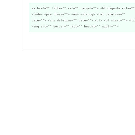
<a href="" title="" rel="" target=""> <blockquote cite=""
<code> <pre class=""> <em> <strong> <del datetime=""
cite=""> <ins datetime="" cite=""> <ul> <ol start=""> <li
<img src="" border="" alt="" height="" width="">